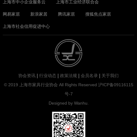
上海市中小企业服务云
上海市工业经济联合会
网易家居
新浪家居
腾讯家居
搜狐焦点家居
上海市社会信用促进中心
协会资讯
行业动态
政策法规
会员名录
关于我们
© 2019 上海市家具行业协会 All Rights Reserved
沪ICP备09116115
上一页
下一页
号-7
Designed by
Wanhu
.